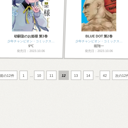
幼馴染のお姫様 第3巻
BLUE DOT 第2巻
少年チャンピオン・コミックス…
少年チャンピオン・コミックス…
9℃
堀翔一
発売日：2023.10.06
発売日：2023.10.06
前の12件
1
…
10
11
12
13
14
…
42
次の12