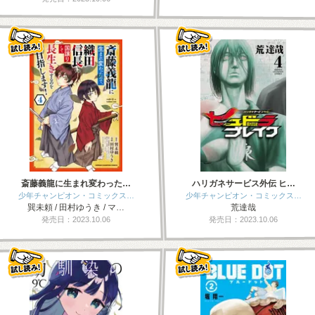
斎藤義龍に生まれ変わった…
ハリガネサービス外伝 ヒ…
少年チャンピオン・コミックス…
少年チャンピオン・コミックス…
巽未頼 / 田村ゆうき / マ…
荒達哉
発売日：2023.10.06
発売日：2023.10.06