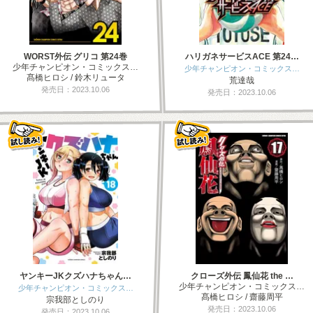
WORST外伝 グリコ 第24巻
ハリガネサービスACE 第24…
少年チャンピオン・コミックス…
少年チャンピオン・コミックス…
髙橋ヒロシ / 鈴木リュータ
荒達哉
発売日：2023.10.06
発売日：2023.10.06
ヤンキーJKクズハナちゃん…
クローズ外伝 鳳仙花 the …
少年チャンピオン・コミックス…
少年チャンピオン・コミックス…
髙橋ヒロシ / 齋藤周平
宗我部としのり
発売日：2023.10.06
発売日：2023.10.06