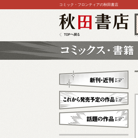
コミック・フロンティアの秋田書店
秋田書店
TOPへ戻る
コミックス
新刊・近刊
これから発売予定
話題の作品