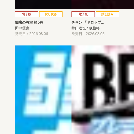
電子版
試し読み
電子版
試し読み
閻魔の教室 第6巻
チキン 「ドロップ…
田中優吏
井口達也 / 歳脇将…
発売日：2026.08.06
発売日：2026.08.06