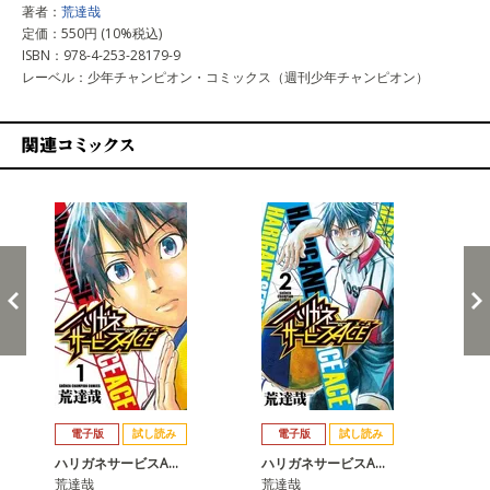
著者：
荒達哉
定価：550円 (10%税込)
ISBN：978-4-253-28179-9
レーベル：少年チャンピオン・コミックス（週刊少年チャンピオン）
関連コミックス
戻る
進む
電子版
試し読み
電子版
試し読み
ハリガネサービスA…
ハリガネサービスA…
ハ
荒達哉
荒達哉
荒