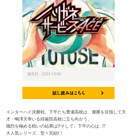
発売日：2023.10.06
試し読みはこちら
インターハイ決勝戦、下平たち豊瀬高校は、優勝を目指して天
才・鴫澤天率いる緋厳院高校に立ち向かう。
熾烈を極める戦いの結果は⁉そして、下平の心は…⁉
大人気シリーズ、堂々完結‼！