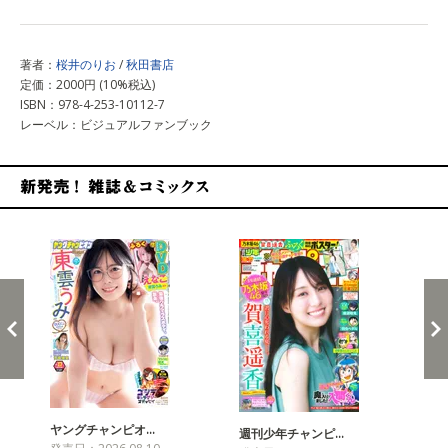
著者：
桜井のりお
/
秋田書店
定価：2000円 (10%税込)
ISBN：978-4-253-10112-7
レーベル：ビジュアルファンブック
新発売！雑誌&コミックス
ヤングチャンピオ…
チャ
週刊少年チャンピ…