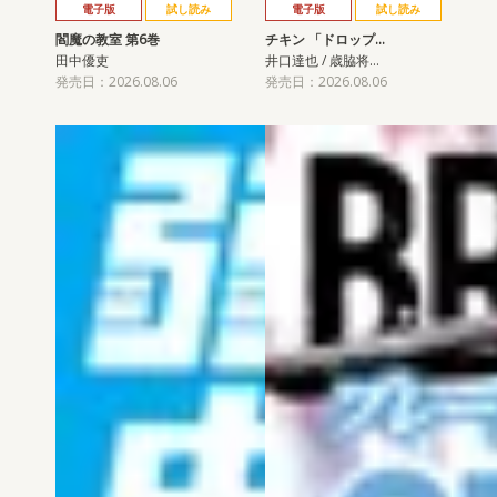
電子版
試し読み
電子版
試し読み
閻魔の教室 第6巻
チキン 「ドロップ…
田中優吏
井口達也 / 歳脇将…
発売日：2026.08.06
発売日：2026.08.06