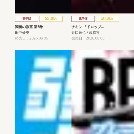
電子版
試し読み
電子版
試し読み
閻魔の教室 第6巻
チキン 「ドロップ…
田中優吏
井口達也 / 歳脇将…
発売日：2026.08.06
発売日：2026.08.06