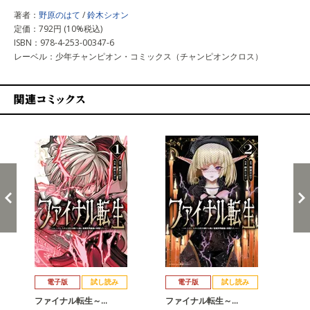
著者：
野原のはて
/
鈴木シオン
定価：792円 (10%税込)
ISBN：978-4-253-00347-6
レーベル：少年チャンピオン・コミックス（チャンピオンクロス）
関連コミックス
戻る
進む
電子版
試し読み
電子版
試し読み
ファイナル転生～…
ファイナル転生～…