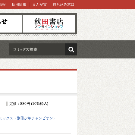
情報
採用情報
まんが賞
持ち込み窓口
オンラインショップ
検索
定価：880円 (10%税込)
ミックス（別冊少年チャンピオン）