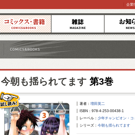
企業
コミックス
雑誌
お知らせ
今朝も揺られてます
第3巻
著者：
増田英二
ISBN：978-4-253-00438-1
試し読み！
レーベル：
少年チャンピオン・コ
シリーズ：
今朝も揺られてます