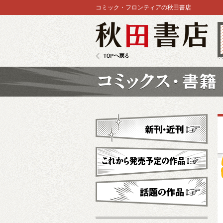
コミック・フロンティアの秋田書店
秋田書店
TOPへ戻る
コミックス
新刊・近刊
これから発売予定
話題の作品