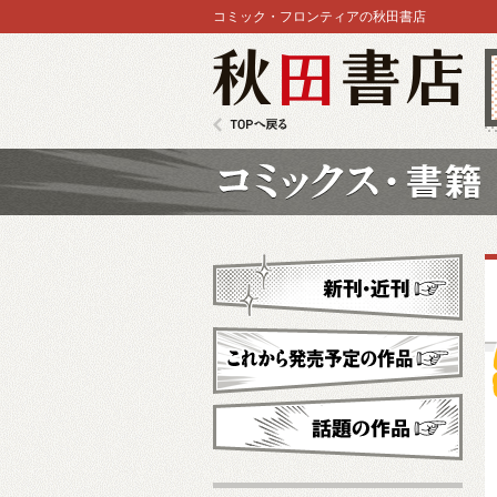
コミック・フロンティアの秋田書店
秋田書店
TOPへ戻る
コミックス
新刊・近刊
これから発売予定
話題の作品