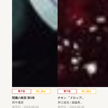
電子版
試し読み
電子版
試し読み
閻魔の教室 第6巻
チキン 「ドロップ…
田中優吏
井口達也 / 歳脇将…
発売日：2026.08.06
発売日：2026.08.06