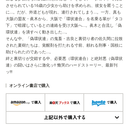
させられている16歳の少女から助けを求められ、彼女を匿うこと
に…。だが、外道どもが現れ、連行されてしまう…。一方、真も
大阪の盟友・眞木から、大阪で「環状連合」を名乗る輩が「タコ
下」で暗躍しているとの連絡を受け大阪へ…。眞木と合流し「偽
環状連」を潰すべく動き出した…。
そんな中、「偽環状連」の鬼畜・吉良と裏切り者の佐久間に拉致
された夏樹たちは、覚醒剤を打たれる寸前、頼れる刑事・国枝に
助けられたのであった…。
絆と裏切りが交錯する中、必要悪（環状連合）と絶対悪（偽環状
連）の闘いはさらに激化ッ!! 慟哭のハードストーリー、最新刊
ッ!!!
オンライン書店で購入
上記以外で購入する