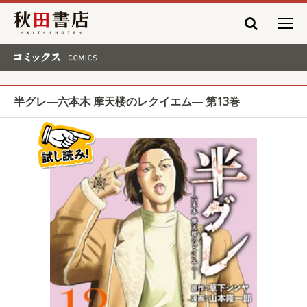
秋田書店
コミックス COMICS
半グレ―六本木 摩天楼のレクイエム― 第13巻