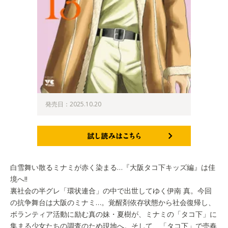
発売日：2025.10.20
試し読みはこちら
白雪舞い散るミナミが赤く染まる…『大阪タコ下キッズ編』は佳
境へ!!
裏社会の半グレ「環状連合」の中で出世してゆく伊南 真。今回
の抗争舞台は大阪のミナミ…。覚醒剤依存状態から社会復帰し、
ボランティア活動に励む真の妹・夏樹が、ミナミの「タコ下」に
集まる少女たちの調査のため現地へ。そして、「タコ下」で売春