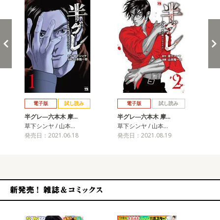
戻る
進む
電子版
試し読み
電子版
試し読み
半グレ―六本木 摩…
半グレ―六本木 摩…
半
草下シンヤ / 山本…
草下シンヤ / 山本…
草下
発売日：2021.06.18
発売日：2021.08.19
発売
新発売！雑誌&コミックス