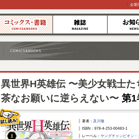
企業
コミックス
雑誌
お知らせ
異世界H英雄伝 〜美少女戦士
茶なお願いに逆らえない〜
第1
著者：
及川徹
ISBN：978-4-253-00483-1
試し読み！
レーベル：
ヤングチャンピオン・