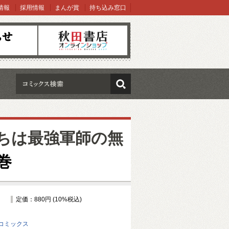
情報
採用情報
まんが賞
持ち込み窓口
オンラインショップ
検索
たちは最強軍師の無
巻
定価：880円 (10%税込)
コミックス