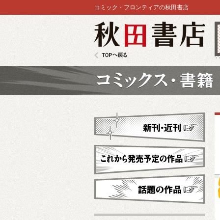
コミック・フロンティアの秋田書店
秋田書店
TOPへ戻る
コミックス
新刊・近刊
これから発売予定
話題の作品