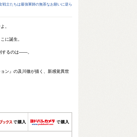
少女戦士たちは最強軍師の無茶なお願いに逆ら
せよ。
ここに誕生。
を制するのは――。
ション』の及川徹が描く、新感覚異世