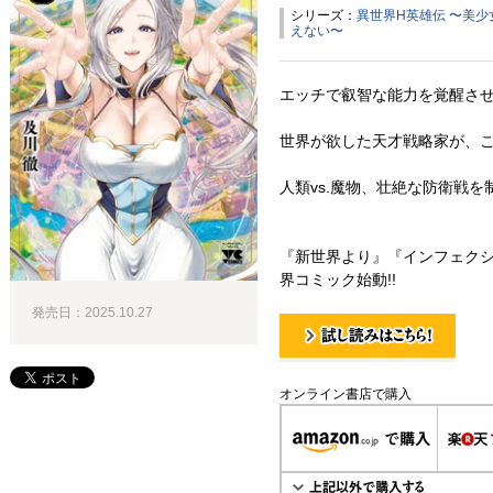
シリーズ：
異世界H英雄伝 〜美
えない〜
エッチで叡智な能力を覚醒さ
世界が欲した天才戦略家が、
人類vs.魔物、壮絶な防衛戦
『新世界より』『インフェク
界コミック始動!!
発売日：2025.10.27
試し読み！
オンライン書店で購入