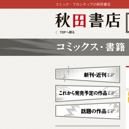
コミック・フロンティアの秋田書店
秋田書店
TOPへ戻る
コミックス
新刊・近刊
これから発売予定
話題の作品