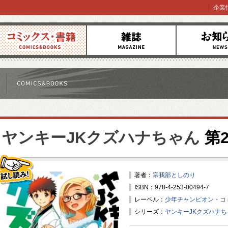
企業
コミックス
雑誌
お知らせ
ヤンキーJKクズハナちゃん
第2
著者：
宗我部としのり
ISBN：978-4-253-00494-7
試し読み！
レーベル：
少年チャンピオン・コ
シリーズ：
ヤンキーJKクズハナち