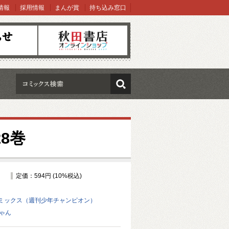
情報
採用情報
まんが賞
持ち込み窓口
オンラインショップ
検索
8巻
定価：594円 (10%税込)
ミックス（週刊少年チャンピオン）
ゃん