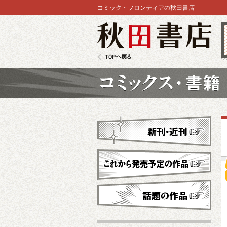
コミック・フロンティアの秋田書店
秋田書店
TOPへ戻る
コミックス
新刊・近刊
これから発売予定
話題の作品