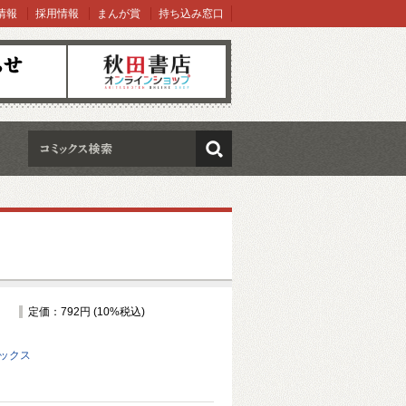
情報
採用情報
まんが賞
持ち込み窓口
オンラインショップ
検索
定価：792円 (10%税込)
ミックス