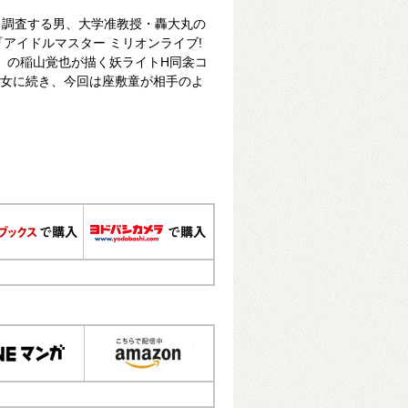
・調査する男、大学准教授・轟大丸の
『アイドルマスター ミリオンライブ!
てんむす』の稲山覚也が描く妖ライトH同衾コ
、雪女に続き、今回は座敷童が相手のよ