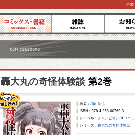
企業
コミックス
雑誌
お知らせ
轟大丸の奇怪体験談
第2巻
著者：
稲山覚也
ISBN：978-4-253-00760-3
試し読み！
レーベル：
チャンピオンREDコ
シリーズ：
轟大丸の奇怪体験談