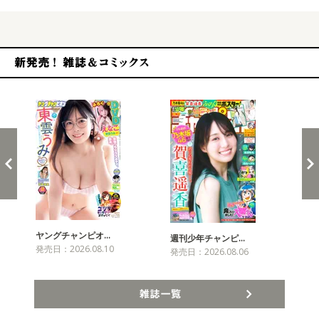
新発売！雑誌&コミックス
ヤングチャンピオ…
チャ
週刊少年チャンピ…
発売日：2026.08.10
発売
発売日：2026.08.06
雑誌一覧