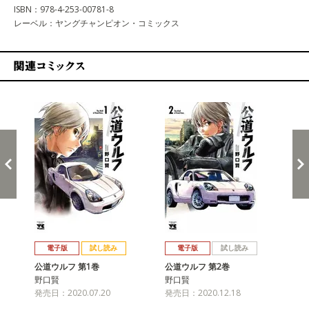
ISBN：978-4-253-00781-8
レーベル：ヤングチャンピオン・コミックス
関連コミックス
戻る
進む
電子版
試し読み
電子版
試し読み
公道ウルフ 第1巻
公道ウルフ 第2巻
公
野口賢
野口賢
野
発売日：2020.07.20
発売日：2020.12.18
発売