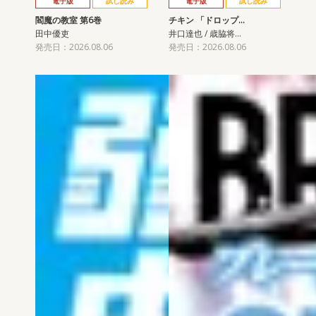
電子版
試し読み
電子版
試し読み
閻魔の教室 第6巻
チキン 「ドロップ…
田中優吏
井口達也 / 歳脇将…
発売日：2026.08.06
発売日：2026.08.06