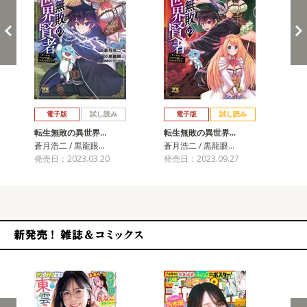
戻る
進む
電子版
試し読み
電子版
試し読み
転生無敗の異世界…
転生無敗の異世界…
転
蒼月浩二 / 黒龍眼…
蒼月浩二 / 黒龍眼…
蒼月
発売日：2023.03.20
発売日：2023.09.27
発売
新発売！雑誌&コミックス