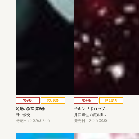
電子版
試し読み
電子版
試し読み
閻魔の教室 第6巻
チキン 「ドロップ…
田中優吏
井口達也 / 歳脇将…
発売日：2026.08.06
発売日：2026.08.06