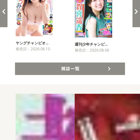
ヤングチャンピオ…
チャ
週刊少年チャンピ…
発売日：2026.08.10
発売
発売日：2026.08.06
雑誌一覧