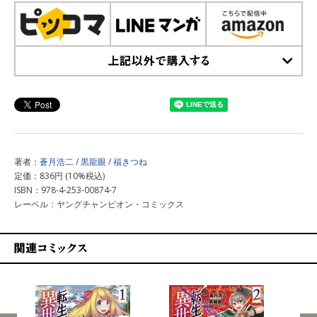
上記以外で購入する
著者：
蒼月浩二
/
黒龍眼
/
福きつね
定価：836円 (10%税込)
ISBN：978-4-253-00874-7
レーベル：ヤングチャンピオン・コミックス
関連コミックス