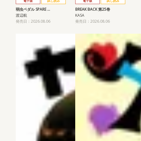
電子版
試し読み
電子版
試し読み
弱虫ペダル SPARE …
BREAK BACK 第25巻
渡辺航
KASA
発売日：2026.08.06
発売日：2026.08.06