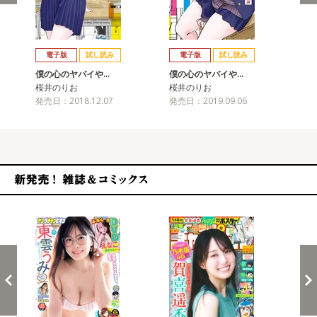
戻る
進む
電子版
試し読み
電子版
試し読み
僕の心のヤバイや…
僕の心のヤバイや…
僕
桜井のりお
桜井のりお
桜
発売日：2018.12.07
発売日：2019.09.06
発売
新発売！雑誌&コミックス