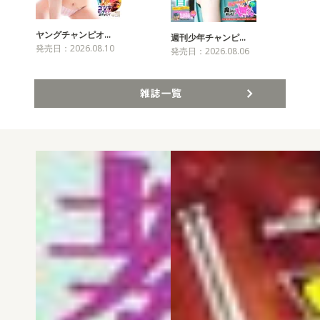
ヤングチャンピオ…
チャ
週刊少年チャンピ…
発売日：2026.08.10
発売
発売日：2026.08.06
雑誌一覧