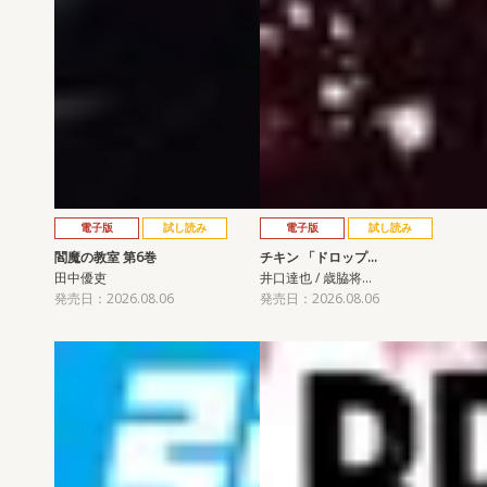
電子版
試し読み
電子版
試し読み
閻魔の教室 第6巻
チキン 「ドロップ…
田中優吏
井口達也 / 歳脇将…
発売日：2026.08.06
発売日：2026.08.06