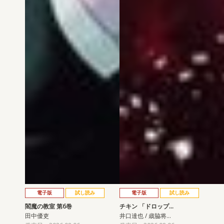
電子版
試し読み
電子版
試し読み
閻魔の教室 第6巻
チキン 「ドロップ…
田中優吏
井口達也 / 歳脇将…