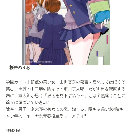
桜井のりお
学園カースト頂点の美少女・山田杏奈の殺害を妄想してはほくそ
笑む、重度の中二病の陰キャ・市川京太郎。だが山田を観察する
内に、京太郎が思う「底辺を見下す陽キャ」とは全然違うことに
徐々に気づいていき…!?
陰キャ男子・京太郎の初めての恋、始まる。陽キャ美少女×陰キ
ャ少年のニヤニヤ系青春格差ラブコメディ!!
既刊24巻