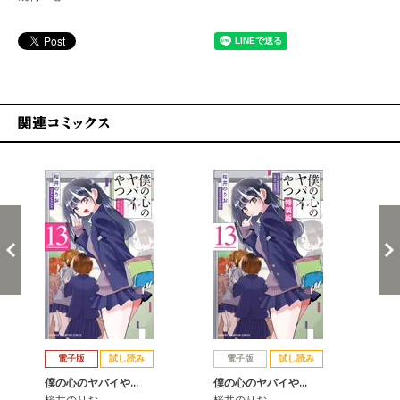
関連コミックス
戻る
進む
電子版
試し読み
電子版
試し読み
僕の心のヤバイや…
僕の心のヤバイや…
僕
桜井のりお
桜井のりお
桜