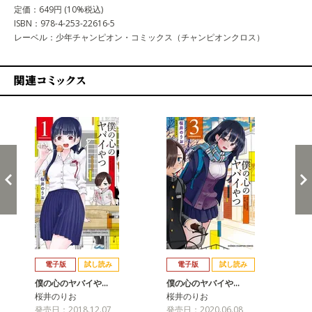
定価：649円 (10%税込)
ISBN：978-4-253-22616-5
レーベル：少年チャンピオン・コミックス（チャンピオンクロス）
関連コミックス
戻る
進む
電子版
試し読み
電子版
試し読み
僕の心のヤバイや…
僕の心のヤバイや…
僕
桜井のりお
桜井のりお
桜
発売日：2018.12.07
発売日：2020.06.08
発売