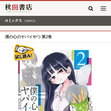
秋田書店
コミックス COMICS
僕の心のヤバイやつ 第2巻