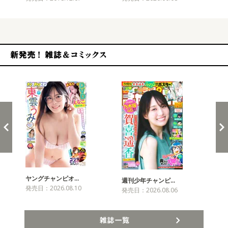
新発売！雑誌&コミックス
ヤングチャンピオ…
チャ
週刊少年チャンピ…
発売日：2026.08.10
発売
発売日：2026.08.06