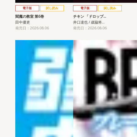
電子版
試し読み
電子版
試し読み
閻魔の教室 第6巻
チキン 「ドロップ…
田中優吏
井口達也 / 歳脇将…
発売日：2026.08.06
発売日：2026.08.06