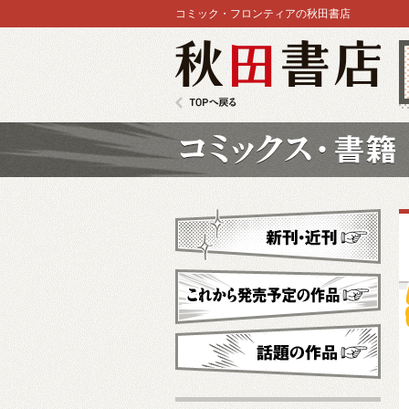
コミック・フロンティアの秋田書店
秋田書店
TOPへ戻る
コミックス
新刊・近刊
これから発売予定
話題の作品