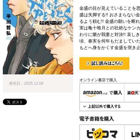
金盛の目が見えていることを
盛は失脚する!! おさまらな
るよう頼む!! 金盛の願いを
実は亀十唯月との壮絶なケン
わりに樂が我妻と対決!! 哀し
頃、春実を何年もだましてい
もとへ身をかくす金盛を突き止
試し読み！
オンライン書店で購入
発売日：2025.12.08
電子書籍で購入