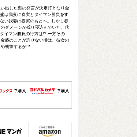
思い出した樂の発言が決定打となり金
い金盛は我妻に春実とタイマン勝負をす
断れない我妻は春実のもとへ。しかし春
カのダメージが残り寝込んでいた。代
きタイマン勝負の行方は!? 一方その
た金盛のことが許せない榊は、彼女の
め襲撃するが!?