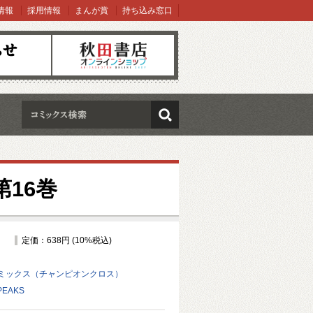
情報
採用情報
まんが賞
持ち込み窓口
オンラインショップ
検索
第16巻
定価：638円 (10%税込)
ミックス（チャンピオンクロス）
EAKS