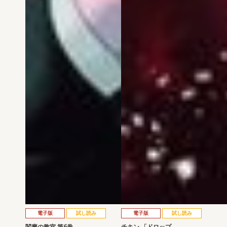
電子版
試し読み
電子版
試し読み
閻魔の教室 第6巻
チキン 「ドロップ…