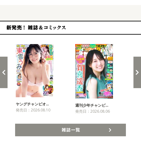
新発売！雑誌&コミックス
ヤングチャンピオ…
チャ
週刊少年チャンピ…
発売日：2026.08.10
発売
発売日：2026.08.06
雑誌一覧