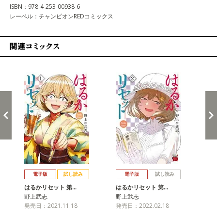
ISBN：978-4-253-00938-6
レーベル：チャンピオンREDコミックス
関連コミックス
戻る
進む
電子版
試し読み
電子版
試し読み
はるかリセット 第…
はるかリセット 第…
は
野上武志
野上武志
野
発売日：2021.11.18
発売日：2022.02.18
発売