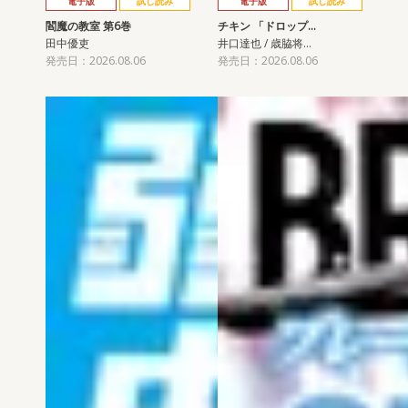
電子版
試し読み
電子版
試し読み
閻魔の教室 第6巻
チキン 「ドロップ…
田中優吏
井口達也 / 歳脇将…
発売日：2026.08.06
発売日：2026.08.06