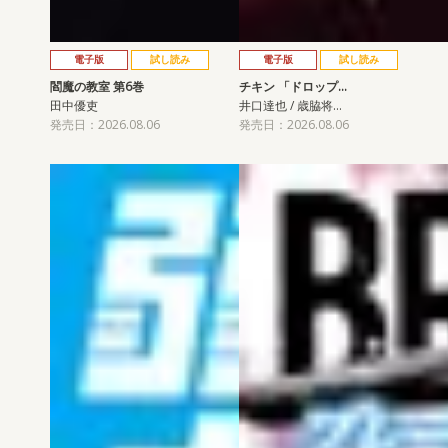
電子版
試し読み
電子版
試し読み
閻魔の教室 第6巻
チキン 「ドロップ…
田中優吏
井口達也 / 歳脇将…
発売日：2026.08.06
発売日：2026.08.06