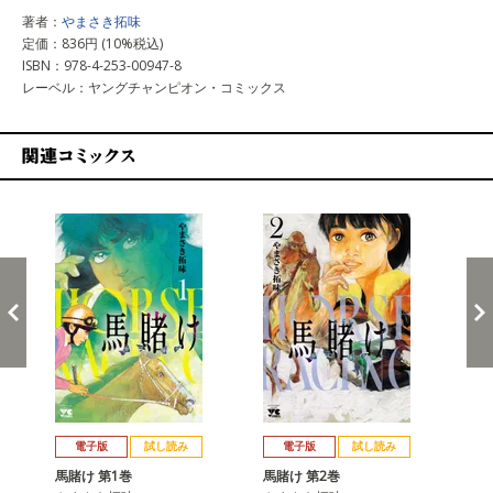
著者：
やまさき拓味
定価：836円 (10%税込)
ISBN：978-4-253-00947-8
レーベル：ヤングチャンピオン・コミックス
関連コミックス
戻る
進む
電子版
試し読み
電子版
試し読み
馬賭け 第1巻
馬賭け 第2巻
馬賭