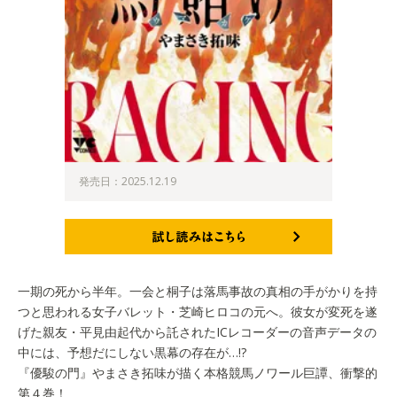
発売日：2025.12.19
試し読みはこちら
一期の死から半年。一会と桐子は落馬事故の真相の手がかりを持
つと思われる女子バレット・芝崎ヒロコの元へ。彼女が変死を遂
げた親友・平見由起代から託されたICレコーダーの音声データの
中には、予想だにしない黒幕の存在が…!?
『優駿の門』やまさき拓味が描く本格競馬ノワール巨譚、衝撃的
第４巻！