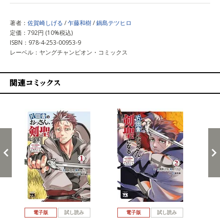
著者：
佐賀崎しげる
/
乍藤和樹
/
鍋島テツヒロ
定価：792円 (10%税込)
ISBN：978-4-253-00953-9
レーベル：ヤングチャンピオン・コミックス
関連コミックス
戻る
進む
電子版
試し読み
電子版
試し読み