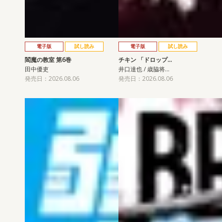
電子版
試し読み
電子版
試し読み
閻魔の教室 第6巻
チキン 「ドロップ…
田中優吏
井口達也 / 歳脇将…
発売日：2026.08.06
発売日：2026.08.06