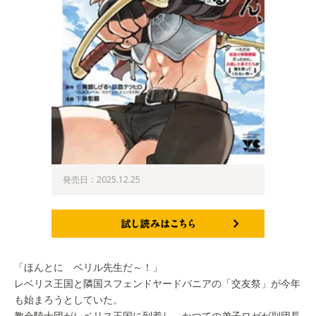
発売日：2025.12.25
試し読みはこちら
「ほんとに ベリル先生だ～！」
レベリス王国と隣国スフェンドヤードバニアの「交友祭」が今年
も始まろうとしていた。
教会騎士団がレベリス王国に到着し、かつての弟子ロゼが副団長