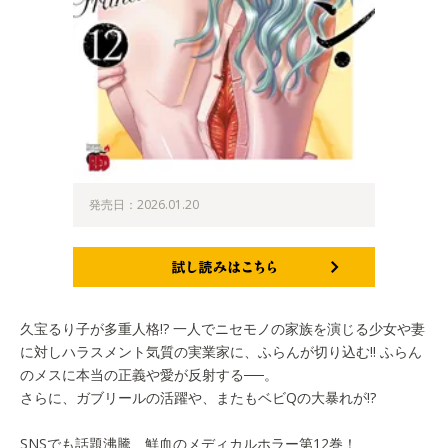
発売日：2026.01.20
試し読みはこちら
久宝るり子が多重人格!? 一人でニセモノの家族を演じる少女や妻
に対しハラスメント気質の実業家に、ふらんが切り込む!! ふらん
のメスに本当の正義や愛が反射する──。
さらに、ガブリールの活躍や、またもベビQの大暴れが!?
SNSでも話題沸騰、鮮血のメディカルホラー第12巻！