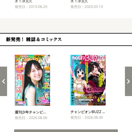
木々津克久
木々津克久
木
発売日：2019.06.20
発売日：2020.03.19
発売
新発売！雑誌&コミックス
チャンピオンBUZZ …
週刊少年チャンピ…
月
発売日：2026.08.06
発売日：2026.08.06
発売