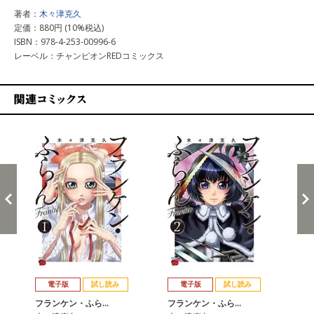
著者：
木々津克久
定価：880円 (10%税込)
ISBN：978-4-253-00996-6
レーベル：チャンピオンREDコミックス
関連コミックス
戻る
進む
電子版
試し読み
電子版
試し読み
フランケン・ふら…
フランケン・ふら…
フ