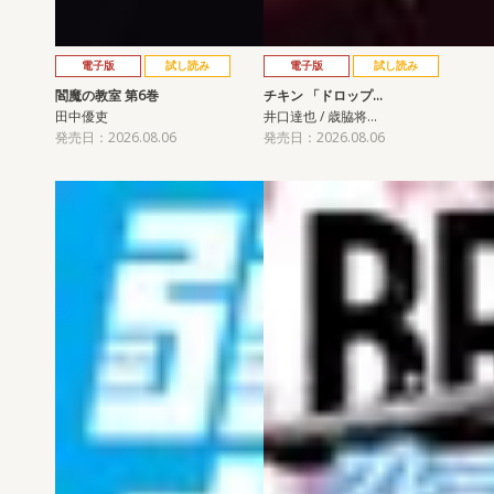
電子版
試し読み
電子版
試し読み
閻魔の教室 第6巻
チキン 「ドロップ…
田中優吏
井口達也 / 歳脇将…
発売日：2026.08.06
発売日：2026.08.06