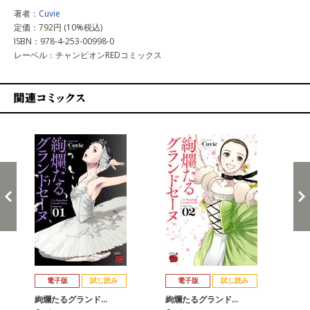
著者：
Cuvie
定価：792円 (10%税込)
ISBN：978-4-253-00998-0
レーベル：チャンピオンREDコミックス
関連コミックス
戻る
進む
電子版
試し読み
電子版
試し読み
絢爛たるグランド…
絢爛たるグランド…
絢