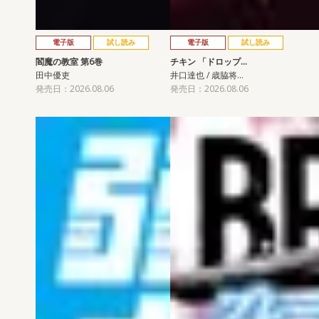
電子版
試し読み
電子版
試し読み
閻魔の教室 第6巻
チキン 「ドロップ…
田中優吏
井口達也 / 歳脇将…
発売日：2026.08.06
発売日：2026.08.06