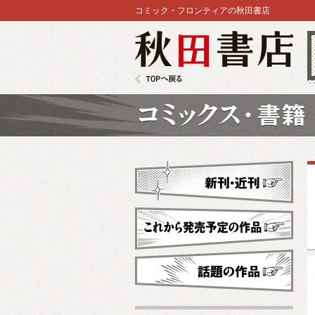
コミック・フロンティアの秋田書店
秋田書店
TOPへ戻る
コミックス
新刊・近刊
これから発売予定
話題の作品