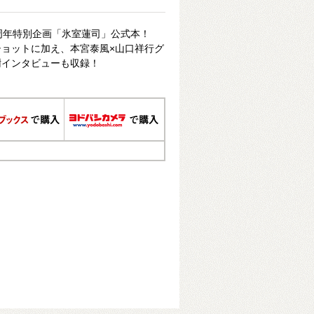
周年特別企画「氷室蓮司」公式本！
ョットに加え、本宮泰風×山口祥行グ
樹インタビューも収録！