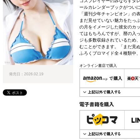
コスプレイヤーのみならずタ
ールカレンダーブックがつい
「週刊少年チャンピオン」の表
まだ見せていない魅力をたっ
の月をイメージした彼女のカ
てはもちろんですが、暦の入
ジも多数収録されているため
むことができます。「まだ見ぬ
ふろくブロマイド全４種類中、
オンライン書店で購入
発売日：2026.02.19
電子書籍で購入