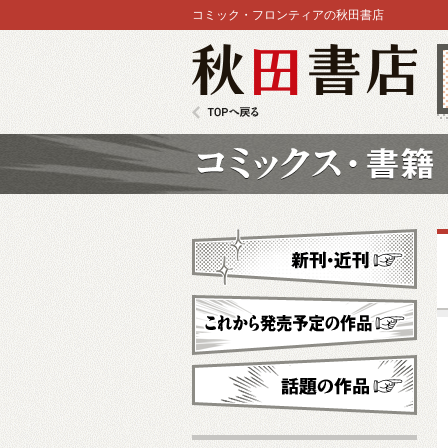
コミック・フロンティアの秋田書店
秋田書店
TOPへ戻る
コミックス
新刊・近刊
これから発売予定
話題の作品