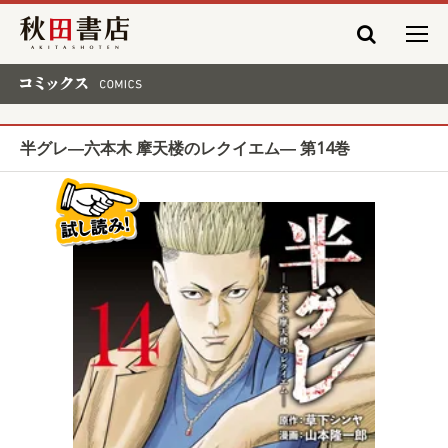
秋田書店
コミックス COMICS
半グレ―六本木 摩天楼のレクイエム― 第14巻