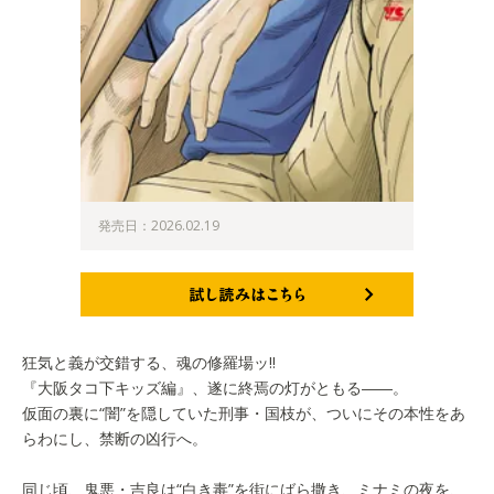
発売日：2026.02.19
試し読みはこちら
狂気と義が交錯する、魂の修羅場ッ!!
『大阪タコ下キッズ編』、遂に終焉の灯がともる――。
仮面の裏に“闇”を隠していた刑事・国枝が、ついにその本性をあ
らわにし、禁断の凶行へ。
同じ頃、鬼悪・吉良は“白き毒”を街にばら撒き、ミナミの夜を、