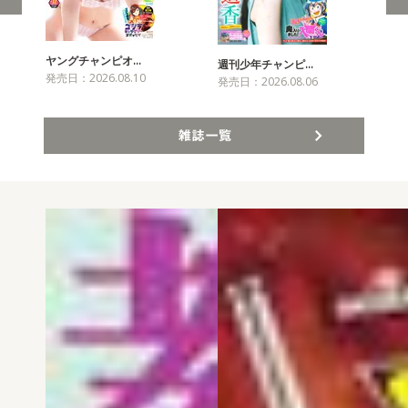
ヤングチャンピオ…
チャ
週刊少年チャンピ…
発売日：2026.08.10
発売
発売日：2026.08.06
雑誌一覧