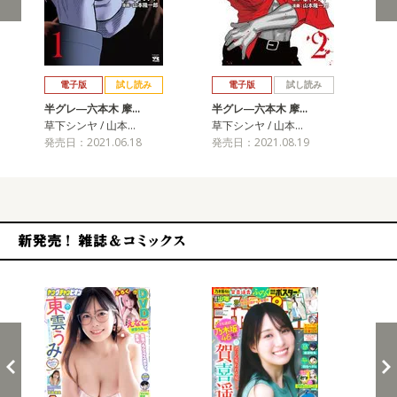
戻る
進む
電子版
試し読み
電子版
試し読み
半グレ―六本木 摩…
半グレ―六本木 摩…
半
草下シンヤ / 山本…
草下シンヤ / 山本…
草下
発売日：2021.06.18
発売日：2021.08.19
発売
新発売！雑誌&コミックス