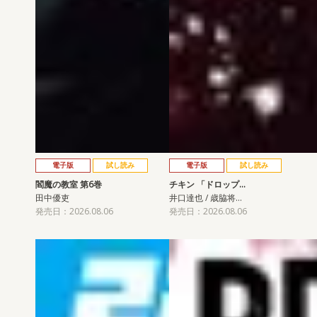
電子版
試し読み
電子版
試し読み
閻魔の教室 第6巻
チキン 「ドロップ…
田中優吏
井口達也 / 歳脇将…
発売日：2026.08.06
発売日：2026.08.06