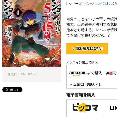
シリーズ：
ダンジョンが現れて5
自分のことをいじめ苦しめ続
祐太。己の過去と決別する覚
池本と対峙する。レベルが倍
てを賭けて挑むのだが…!?
試し読み！
オンライン書店で購入
発売日：2026.02.27
電子書籍で購入