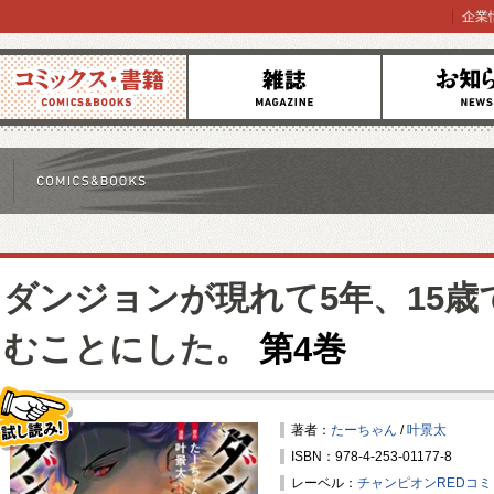
企業
コミックス
雑誌
お知らせ
ダンジョンが現れて5年、15
むことにした。
第4巻
著者：
たーちゃん
/
叶景太
ISBN：978-4-253-01177-8
試し読み！
レーベル：
チャンピオンREDコ