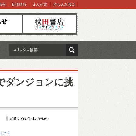
情報
採用情報
まんが賞
持ち込み窓口
オンラインショップ
検索
歳でダンジョンに挑
定価：792円 (10%税込)
ミックス