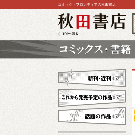
コミック・フロンティアの秋田書店
秋田書店
TOPへ戻る
コミックス
新刊・近刊
これから発売予定
話題の作品