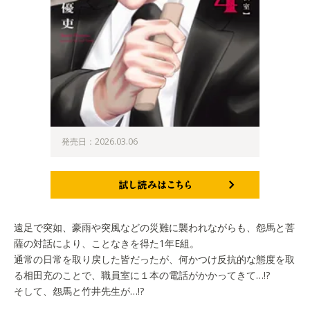
発売日：2026.03.06
試し読みはこちら
遠足で突如、豪雨や突風などの災難に襲われながらも、怨馬と菩
薩の対話により、ことなきを得た1年E組。
通常の日常を取り戻した皆だったが、何かつけ反抗的な態度を取
る相田充のことで、職員室に１本の電話がかかってきて…!?
そして、怨馬と竹井先生が…!?