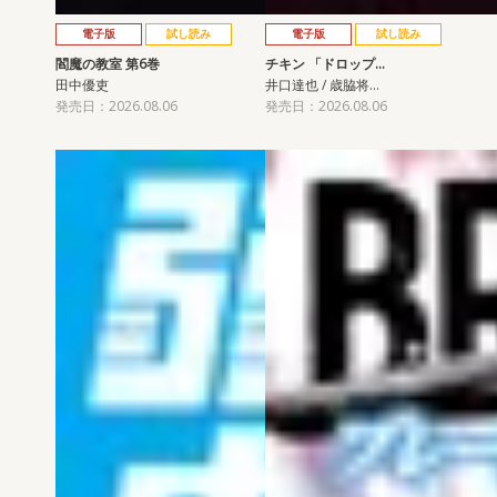
電子版
試し読み
電子版
試し読み
閻魔の教室 第6巻
チキン 「ドロップ…
田中優吏
井口達也 / 歳脇将…
発売日：2026.08.06
発売日：2026.08.06