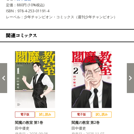
定価：880円 (10%税込)
ISBN：978-4-253-01191-4
レーベル：少年チャンピオン・コミックス（週刊少年チャンピオン）
関連コミックス
戻る
進む
電子版
試し読み
電子版
試し読み
閻魔の教室 第1巻
閻魔の教室 第2巻
閻
田中優吏
田中優吏
田
発売日：2025.09.08
発売日：2025.11.07
発売