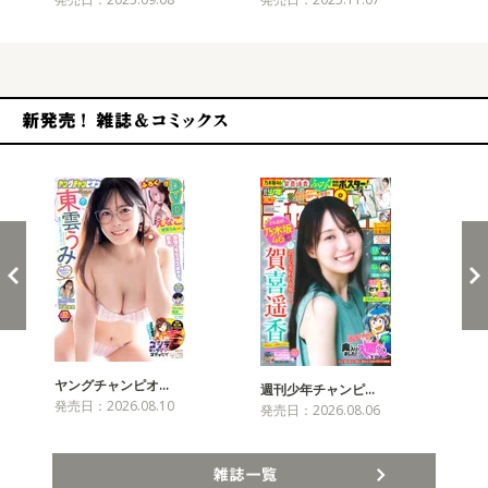
新発売！雑誌&コミックス
ヤングチャンピオ…
チャ
週刊少年チャンピ…
発売日：2026.08.10
発売
発売日：2026.08.06