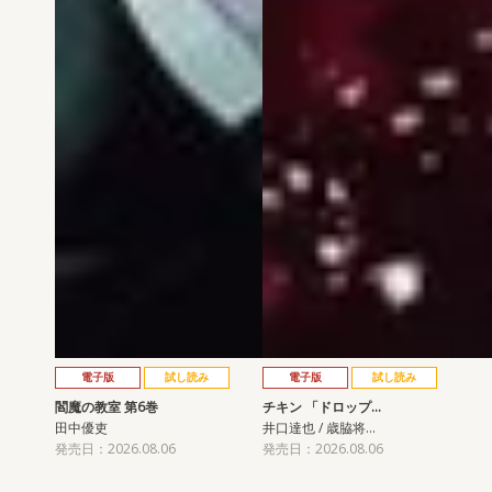
電子版
試し読み
電子版
試し読み
閻魔の教室 第6巻
チキン 「ドロップ…
田中優吏
井口達也 / 歳脇将…
発売日：2026.08.06
発売日：2026.08.06