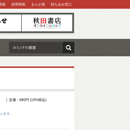
情報
採用情報
まんが賞
持ち込み窓口
オンラインショップ
検索
定価：880円 (10%税込)
ミックス