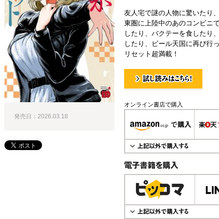
友人宅で謎の人物に驚いたり
東圏に上陸中のあのコンビニで
したり、バクテーを食したり
したり、ビール天国に再び行
リセット超満載！
試し読み！
オンライン書店で購入
発売日：2026.03.18
電子書籍で購入