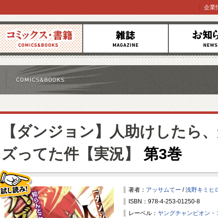
企業
コミックス
雑誌
お知らせ
【ダンジョン】人助けしたら、
ズってた件【実況】
第3巻
著者：
アッサムてー
/
浅野キミヒ
ISBN：978-4-253-01250-8
試し読み！
レーベル：
ヤングチャンピオン・