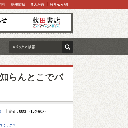
情報
採用情報
まんが賞
持ち込み窓口
オンラインショップ
検索
知らんとこでバ
ロ
定価：880円 (10%税込)
コミックス