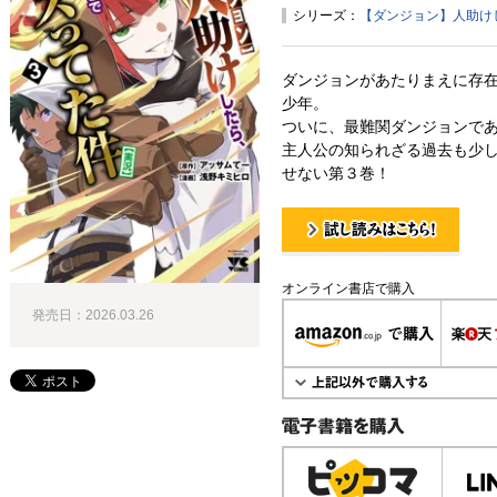
シリーズ：
【ダンジョン】人助け
ダンジョンがあたりまえに存
少年。
ついに、最難関ダンジョンであ
主人公の知られざる過去も少
せない第３巻！
試し読み！
オンライン書店で購入
発売日：2026.03.26
電子書籍で購入