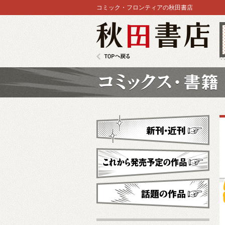
コミック・フロンティアの秋田書店
秋田書店
TOPへ戻る
コミックス
新刊・近刊
これから発売予定
話題の作品