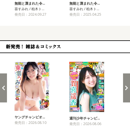
無能と蔑まれた令…
無能と蔑まれた令…
無
葵すみれ / 柏木ト…
葵すみれ / 柏木ト…
葵す
発売日：2024.09.27
発売日：2025.04.25
発売
新発売！雑誌&コミックス
ヤングチャンピオ…
チャ
週刊少年チャンピ…
発売日：2026.08.10
発売
発売日：2026.08.06