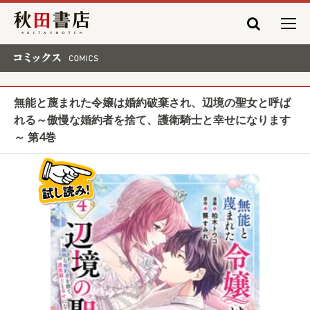
秋田書店
コミックス COMICS
無能と蔑まれた令嬢は婚約破棄され、辺境の聖女と呼ば
れる～傲慢な婚約者を捨て、護衛騎士と幸せになります
～ 第4巻