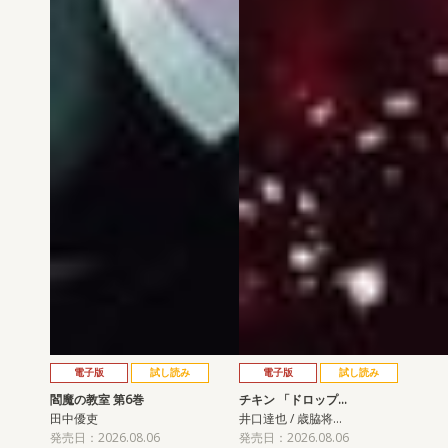
電子版
試し読み
電子版
試し読み
閻魔の教室 第6巻
チキン 「ドロップ…
田中優吏
井口達也 / 歳脇将…
発売日：2026.08.06
発売日：2026.08.06