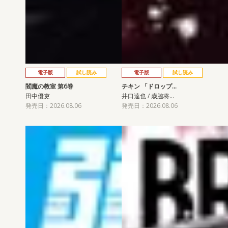
電子版
試し読み
電子版
試し読み
閻魔の教室 第6巻
チキン 「ドロップ…
田中優吏
井口達也 / 歳脇将…
発売日：2026.08.06
発売日：2026.08.06