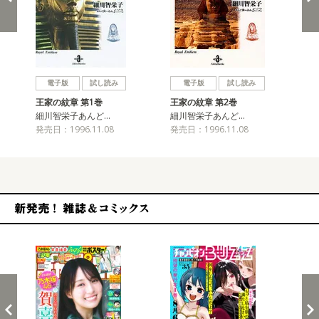
戻る
進む
電子版
試し読み
電子版
試し読み
王家の紋章 第1巻
王家の紋章 第2巻
王
細川智栄子あんど…
細川智栄子あんど…
細
発売日：1996.11.08
発売日：1996.11.08
発売
新発売！雑誌&コミックス