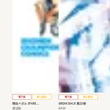
電子版
試し読み
電子版
試し読み
弱虫ペダル SPARE …
BREAK BACK 第25巻
渡辺航
KASA