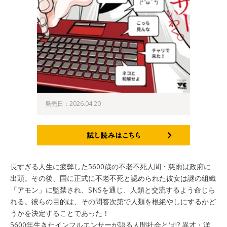
発売日：2026.04.20
試し読みはこちら
長すぎる人生に疲弊した5600歳の不老不死人間・慈雨は政府に
出頭。その後、国に正式に不老不死と認められた彼女は謎の組織
「アモン」に監禁され、SNSを通じ、人類と交流するよう命じら
れる。彼らの目的は、その問答次第で人類を根絶やしにするかど
うかを決定することであった！
5600年生きたインフルエンサーが語る人間社会とは!? 異才・洋