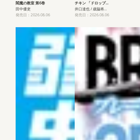
閻魔の教室 第6巻
チキン 「ドロップ…
田中優吏
井口達也 / 歳脇将…
発売日：2026.08.06
発売日：2026.08.06