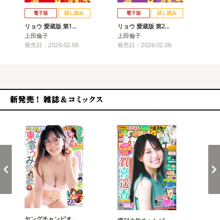
戻る
進む
電子版
試し読み
電子版
試し読み
リョウ 愛蔵版 第1…
リョウ 愛蔵版 第2…
リョ
上田倫子
上田倫子
上
発売日：2026.02.06
発売日：2026.02.06
発売
新発売！雑誌&コミックス
ヤングチャンピオ…