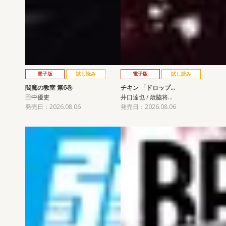
電子版
試し読み
電子版
試し読み
閻魔の教室 第6巻
チキン 「ドロップ…
田中優吏
井口達也 / 歳脇将…
発売日：2026.08.06
発売日：2026.08.06