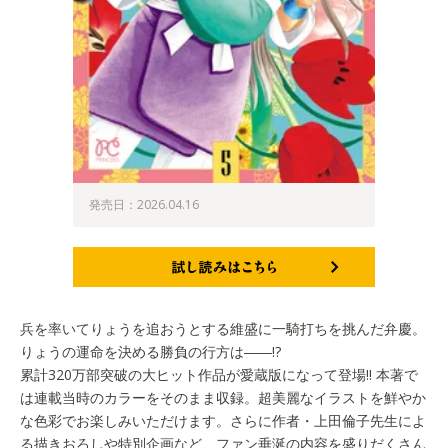
発売日：2026.04.16
試し読みはこちら
兵を率いてりょうを追おうとする維盛に一騎打ちを挑んだ弁慶。
りょうの運命を決める勝負の行方は――!?
累計320万部突破の大ヒット作品が愛蔵版になって登場!! 本著で
は連載当時のカラーをそのまま収録。超美麗なイラストを鮮やか
な色彩でお楽しみいただけます。さらに作者・上田倫子先生によ
る描きおろしや特別企画など、ファン垂涎の内容を盛りだくさん