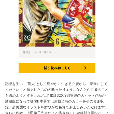
発売日：2026.04.16
試し読みはこちら
記憶を失い、“漁太”として穏やかに生きる弁慶から「家来にして
ください」と頼まれたものの断ったりょう。なんとか弁慶のこと
を諦めようとするけれど…? 累計320万部突破の大ヒット作品が
愛蔵版になって登場!! 本著では連載当時のカラーをそのまま収
録。超美麗なイラストを鮮やかな色彩でお楽しみいただけます。
さらに作者・上田倫子先生による描きおろしや特別企画など、フ