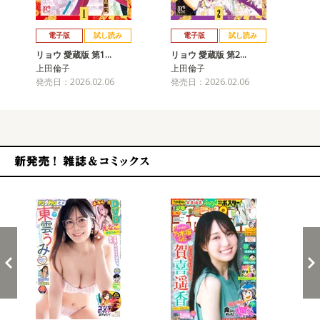
戻る
進む
電子版
試し読み
電子版
試し読み
リョウ 愛蔵版 第1…
リョウ 愛蔵版 第2…
リョ
上田倫子
上田倫子
上
発売日：2026.02.06
発売日：2026.02.06
発売
新発売！雑誌&コミックス