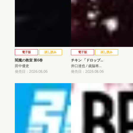
電子版
試し読み
電子版
試し読み
閻魔の教室 第6巻
チキン 「ドロップ…
田中優吏
井口達也 / 歳脇将…
発売日：2026.08.06
発売日：2026.08.06