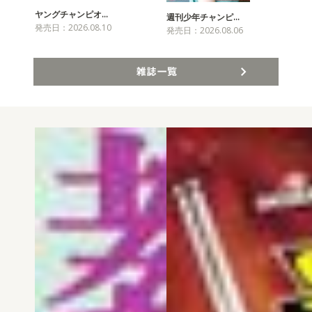
ヤングチャンピオ…
チャ
週刊少年チャンピ…
発売日：2026.08.10
発売
発売日：2026.08.06
雑誌一覧