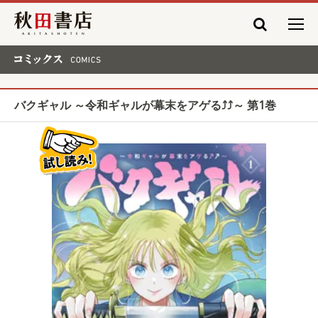
秋田書店
コミックス COMICS
バクギャル ～令和ギャルが幕末をアゲる⤴⤴～ 第1巻