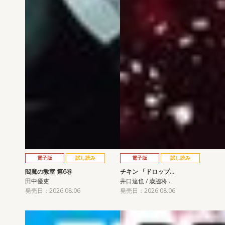
電子版
試し読み
電子版
試し読み
閻魔の教室 第6巻
チキン 「ドロップ…
田中優吏
井口達也 / 歳脇将…
発売日：2026.08.06
発売日：2026.08.06