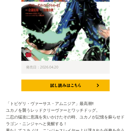
発売日：2026.04.20
試し読みはこちら
「トビゲリ・ヴァーサス・アムニジア」最高潮!!
ユカノを襲うレッドクリーヴァーとワッチドッグ。
二忍の猛攻に意識を失いかけたその時、ユカノが記憶を蘇らせド
ラゴン・ニンジャへと覚醒する！
果たしてユカノは、ニンジャスレイヤーより課された任務を全う