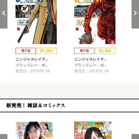
戻る
進む
電子版
試し読み
電子版
試し読み
ニンジャスレイヤ…
ニンジャスレイヤ…
ニ
ブラッドレー・ボ…
ブラッドレー・ボ…
ブ
発売日：2019.01.18
発売日：2019.01.18
発売
新発売！雑誌&コミックス