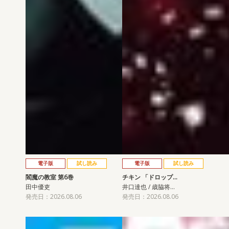
電子版
試し読み
電子版
試し読み
閻魔の教室 第6巻
チキン 「ドロップ…
田中優吏
井口達也 / 歳脇将…
発売日：2026.08.06
発売日：2026.08.06