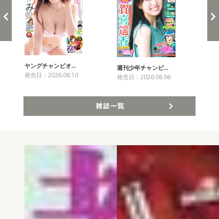
ヤングチャンピオ…
チャ
週刊少年チャンピ…
発売日：2026.08.10
発売
発売日：2026.08.06
雑誌一覧