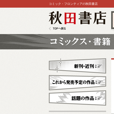
コミック・フロンティアの秋田書店
秋田書店
TOPへ戻る
コミックス
新刊・近刊
これから発売予定
話題の作品