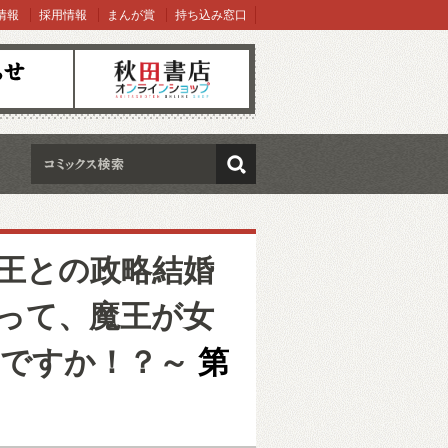
情報
採用情報
まんが賞
持ち込み窓口
オンラインショップ
検索
王との政略結婚
って、魔王が女
ですか！？～
第