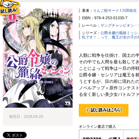
著者：
りんご飴サード
/
川田暁生
ISBN：978-4-253-01330-7
試し読み！
レーベル：
ヤングチャンピオン・
シリーズ：
公爵令嬢の籠絡ミッシ
札です！…って、魔王が女の子の
人類に戦争を仕掛け、国土の
その中でも人間を最も殺して
ことによって戦争は一旦の停
公爵令嬢・セシリアは魔王を
うとするが、目の前に現れたのは
ノベルアップ＋原作コンテスト
る全く新しい美少女バトルファ
発売日：2026.04.20
試し読み！
オンライン書店で購入