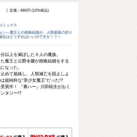
定価：880円 (10%税込)
コミックス
ョン～魔王との政略結婚が、人類最後の切り
場合はどうすればいいのですか！？～
半分以上を滅ぼした５人の魔族。
きた魔王と公爵令嬢が政略結婚をする
戦になった。
射止めて籠絡し、人類滅亡を阻止しよ
超純粋な“美少女魔王”だった!?
受賞作！ 『裏ハー』川田暁生がおく
ンタジー!?