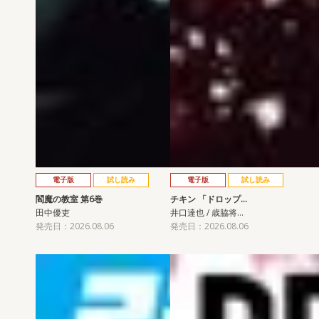
電子版
試し読み
電子版
試し読み
閻魔の教室 第6巻
チキン 「ドロップ…
田中優吏
井口達也 / 歳脇将…
発売日：2026.08.06
発売日：2026.08.06