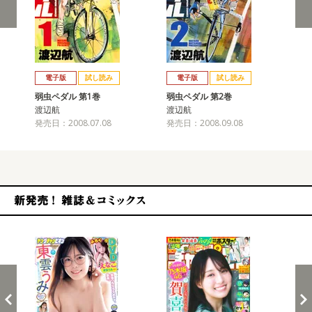
戻る
進む
電子版
試し読み
電子版
試し読み
弱虫ペダル 第1巻
弱虫ペダル 第2巻
弱
渡辺航
渡辺航
渡
発売日：2008.07.08
発売日：2008.09.08
発売
新発売！雑誌&コミックス