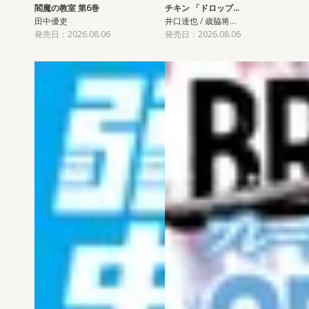
閻魔の教室 第6巻
チキン 「ドロップ…
田中優吏
井口達也 / 歳脇将…
発売日：2026.08.06
発売日：2026.08.06