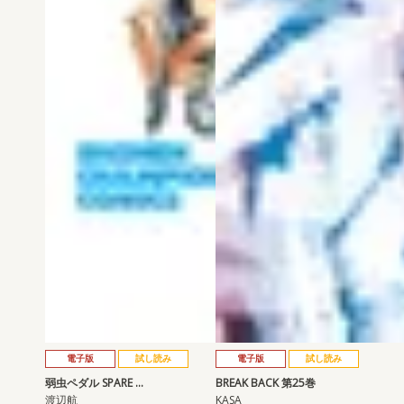
電子版
試し読み
電子版
試し読み
弱虫ペダル SPARE …
BREAK BACK 第25巻
渡辺航
KASA