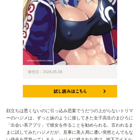
発売日：2026.05.08
試し読みはこちら
顔立ちは悪くないのに引っ込み思案でうだつの上がらないトリマ
ーのハジメは、ずっと妹のように接してきた女子高生のまひろに
「出会い系アプリ」で彼女を作ることを勧められる。言われるま
まに試してみたハジメだが、見事に美人局に遭い突然とんでもな
い借金を背負ってしまう。ハジメに残された道は…地下アイドル