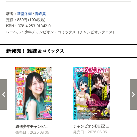
著者：
新堂冬樹
/
青峰翼
定価：880円 (10%税込)
ISBN：978-4-253-01342-0
レーベル：少年チャンピオン・コミックス（チャンピオンクロス）
新発売！雑誌&コミックス
チャンピオンBUZZ …
プリ
週刊少年チャンピ…
発売日：2026.08.06
発売
発売日：2026.08.06