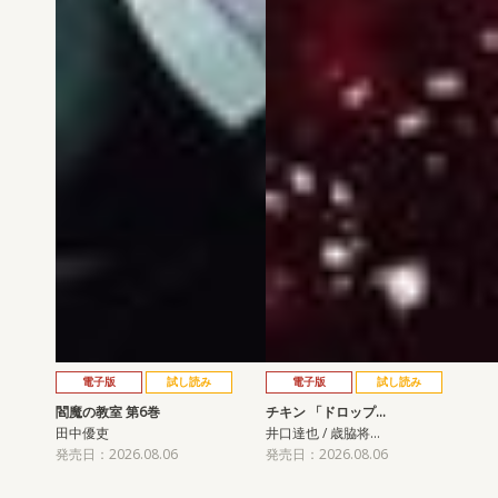
電子版
試し読み
電子版
試し読み
閻魔の教室 第6巻
チキン 「ドロップ…
田中優吏
井口達也 / 歳脇将…
発売日：2026.08.06
発売日：2026.08.06