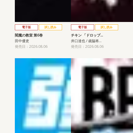
電子版
試し読み
電子版
試し読み
閻魔の教室 第6巻
チキン 「ドロップ…
田中優吏
井口達也 / 歳脇将…
発売日：2026.08.06
発売日：2026.08.06