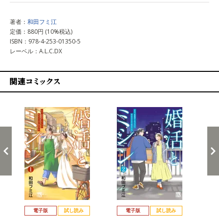
著者：
和田フミ江
定価：880円 (10%税込)
ISBN：978-4-253-01350-5
レーベル：A.L.C.DX
関連コミックス
戻る
進む
電子版
試し読み
電子版
試し読み