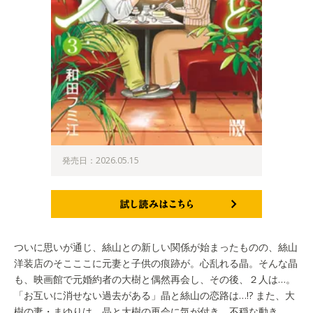
発売日：2026.05.15
試し読みはこちら
ついに思いが通じ、絲山との新しい関係が始まったものの、絲山
洋装店のそこここに元妻と子供の痕跡が。心乱れる晶。そんな晶
も、映画館で元婚約者の大樹と偶然再会し、その後、２人は…。
「お互いに消せない過去がある」晶と絲山の恋路は…!? また、大
樹の妻・まゆりは、晶と大樹の再会に気が付き、不穏な動き