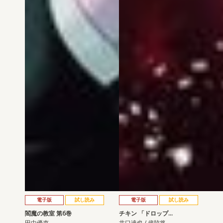
電子版
試し読み
電子版
試し読み
閻魔の教室 第6巻
チキン 「ドロップ…
田中優吏
井口達也 / 歳脇将…