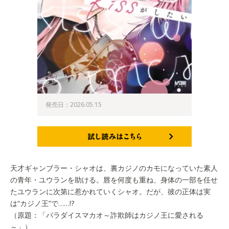
発売日：2026.05.15
試し読みはこちら
天才ギャンブラー・シャオは、裏カジノのカモになっていた素人
の青年・ユウランを助ける。唇を何度も重ね、身体の一部を任せ
たユウランに次第に惹かれていくシャオ。だが、彼の正体は実
は“カジノ王”で……!?
（原題：「パラダイスマカオ～詐欺師はカジノ王に愛される
～」）