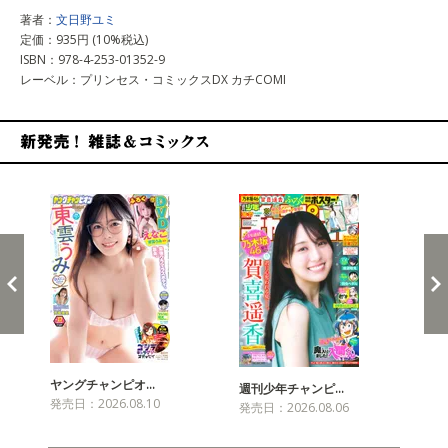
著者：
文日野ユミ
定価：935円 (10%税込)
ISBN：978-4-253-01352-9
レーベル：プリンセス・コミックスDX カチCOMI
新発売！雑誌&コミックス
ヤングチャンピオ…
チャ
週刊少年チャンピ…
発売日：2026.08.10
発売
発売日：2026.08.06