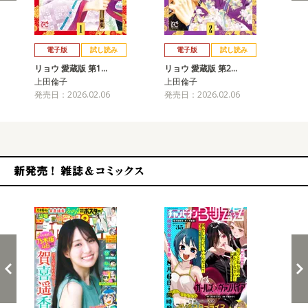
戻る
進む
電子版
試し読み
電子版
試し読み
リョウ 愛蔵版 第1…
リョウ 愛蔵版 第2…
リョ
上田倫子
上田倫子
上
発売日：2026.02.06
発売日：2026.02.06
発売
新発売！雑誌&コミックス