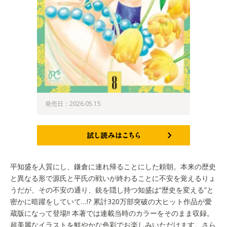
発売日：2026.05.15
試し読みはこちら
平知盛を人質にし、鎌倉に連れ帰ることにした頼朝。本来の歴史
と異なる形で源氏と平氏の戦いが終わることに不安を覚えるりょ
うだが、その不安の通り、銃を隠し持つ知盛は“歴史を変える”と
密かに暗躍をしていて…!? 累計320万部突破の大ヒット作品が愛
蔵版になって登場!! 本著では連載当時のカラーをそのまま収録。
超美麗なイラストを鮮やかな色彩でお楽しみいただけます。さら