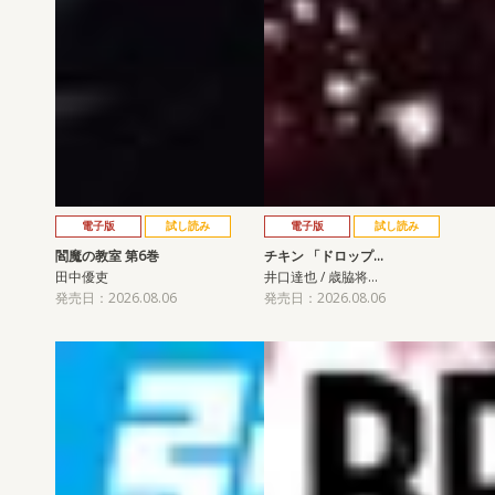
電子版
試し読み
電子版
試し読み
閻魔の教室 第6巻
チキン 「ドロップ…
田中優吏
井口達也 / 歳脇将…
発売日：2026.08.06
発売日：2026.08.06