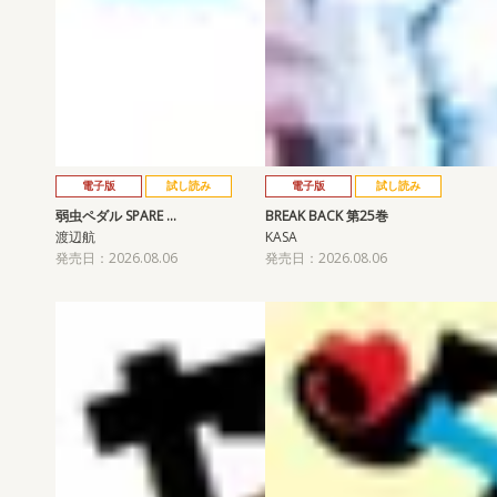
電子版
試し読み
電子版
試し読み
弱虫ペダル SPARE …
BREAK BACK 第25巻
渡辺航
KASA
発売日：2026.08.06
発売日：2026.08.06