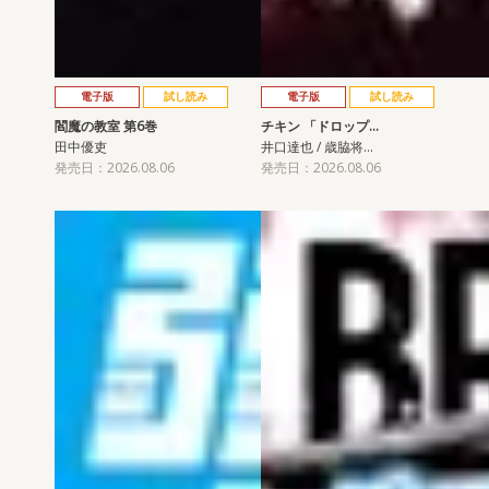
電子版
試し読み
電子版
試し読み
閻魔の教室 第6巻
チキン 「ドロップ…
田中優吏
井口達也 / 歳脇将…
発売日：2026.08.06
発売日：2026.08.06