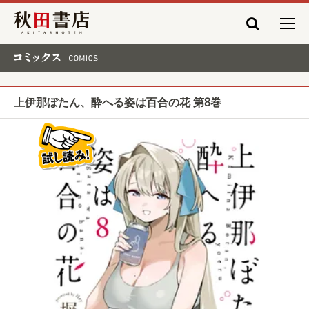
秋田書店
コミックス COMICS
上伊那ぼたん、酔へる姿は百合の花 第8巻