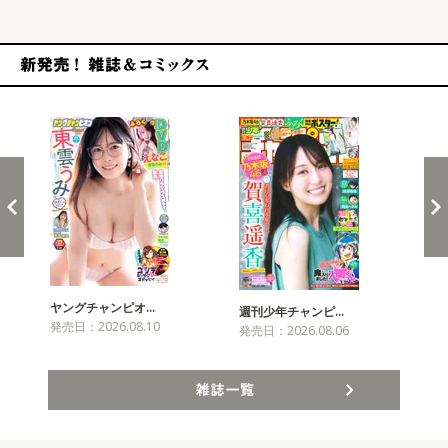
新発売！雑誌&コミックス
ヤングチャンピオ…
チャ
週刊少年チャンピ…
発売日：2026.08.10
発売
発売日：2026.08.06
雑誌一覧