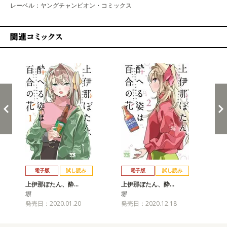
レーベル：ヤングチャンピオン・コミックス
関連コミックス
戻る
進む
電子版
試し読み
電子版
試し読み
上伊那ぼたん、酔…
上伊那ぼたん、酔…
上
塀
塀
塀
発売日：2020.01.20
発売日：2020.12.18
発売