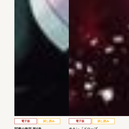
電子版
試し読み
電子版
試し読み
閻魔の教室 第6巻
チキン 「ドロップ…