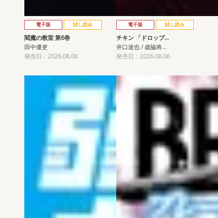
電子版
試し読み
電子版
試し読み
閻魔の教室 第6巻
チキン 「ドロップ…
田中優吏
井口達也 / 歳脇将…
発売日：2026.08.06
発売日：2026.08.06