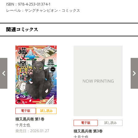
ISBN：978-4-253-01374-1
レーベル：ヤングチャンピオン・コミックス
関連コミックス
戻る
進む
電子版
試し読み
猫又黒兵衛 第1巻
電子版
試し読み
十月士也
発売日：2026.01.27
猫又黒兵衛 第3巻
十月士也