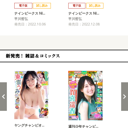
電子版
試し読み
電子版
試し読み
ナインピークス NI…
ナインピークス NI…
ナイ
平川哲弘
平川哲弘
平
発売日：2022.10.06
発売日：2022.12.08
発売
新発売！雑誌&コミックス
ヤングチャンピオ…
チャ
週刊少年チャンピ…