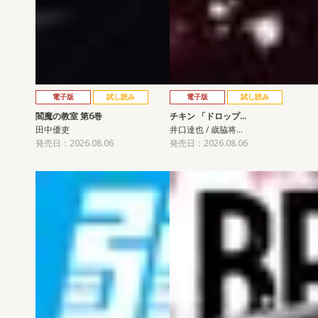
電子版
試し読み
電子版
試し読み
閻魔の教室 第6巻
チキン 「ドロップ…
田中優吏
井口達也 / 歳脇将…
発売日：2026.08.06
発売日：2026.08.06