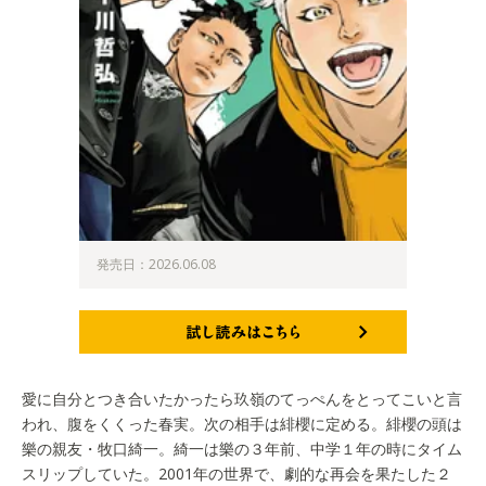
発売日：2026.06.08
試し読みはこちら
愛に自分とつき合いたかったら玖嶺のてっぺんをとってこいと言
われ、腹をくくった春実。次の相手は緋櫻に定める。緋櫻の頭は
樂の親友・牧口綺一。綺一は樂の３年前、中学１年の時にタイム
スリップしていた。2001年の世界で、劇的な再会を果たした２