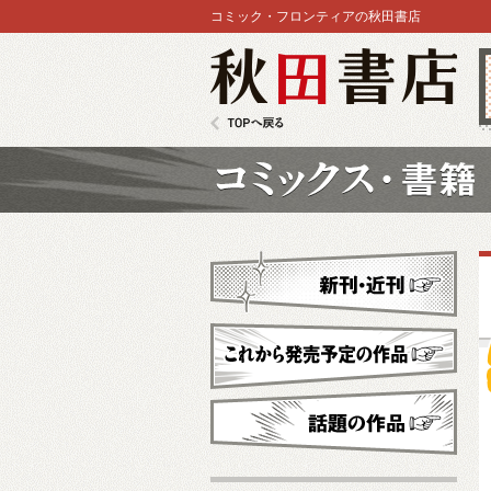
コミック・フロンティアの秋田書店
秋田書店
TOPへ戻る
コミックス
新刊・近刊
これから発売予定
話題の作品