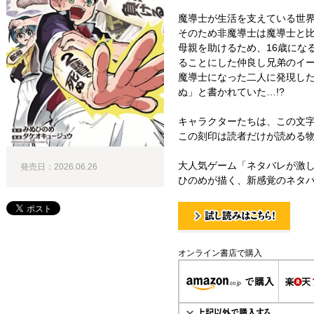
魔導士が生活を支えている世
そのため非魔導士は魔導士と
母親を助けるため、16歳にな
ることにした仲良し兄弟のイ
魔導士になった二人に発現し
ぬ」と書かれていた…!?
キャラクターたちは、この文
この刻印は読者だけが読める物
大人気ゲーム「ネタバレが激し
発売日：2026.06.26
ひのめが描く、新感覚のネタバ
試し読み！
オンライン書店で購入