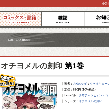
企業
コミックス
雑誌
お知らせ
オチヨメルの刻印
第1巻
著者：
みぬひのめ
/
タケオキュー
定価：880円 (10%税込)
試し読み！
レーベル：
少年チャンピオン・コ
シリーズ：
オチヨメルの刻印